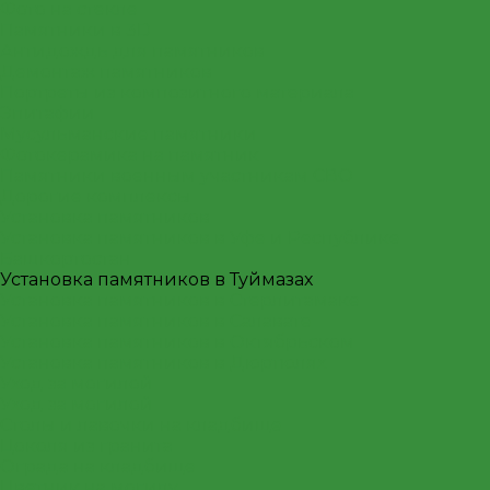
Фото на стекле
Памятники в 3D
Антидождь для памятников
Демонтаж памятников
Портреты из композитного материала
Эпитафии
Мусульманские памятники
Фотокерамика на памятник
Памятники военным участникам СВО
Дорогие комплексы
Установка памятников
Установка памятников в Уфе и Республике
Башкортостан
Установка памятников в Туймазах
Установка памятников в Стерлитамаке
Установка памятников в Салавате
Установка памятников в Октябрьском
Установка памятников в Дюртюлях
Уход за могилой
Уход за могилой
Столы и лавочки на кладбище
Цоколя из гранита
Ограда на кладбище
Цветник на могилу