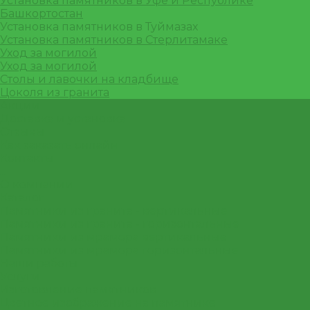
Установка памятников в Уфе и Республике
Башкортостан
Установка памятников в Туймазах
Установка памятников в Стерлитамаке
Уход за могилой
Уход за могилой
Столы и лавочки на кладбище
Цоколя из гранита
Акции
Доставка и установка
Отзывы
Как заказать онлайн
Контакты
...
О компании
Каталог
Памятники из гранита - вертикальные
Памятники из гранита - горизонтальные
Памятники из мрамора вертикальные
Памятники из мрамора горизонтальные
Наши работы
Услуги
Изготовление памятников
Цветное изображение на памятнике