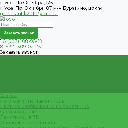
г. Уфа, Пр.Октября, 125
г. Уфа, Пр. Октября 87 м-н Буратино, цок эт
granit-antik2010@mail.ru
Заказать звонок
1
8 (987) 108-98-19
8 (937) 309-02-75
Заказать звонок
О компании
Каталог
Памятники из гранита - вертикальные
Памятники из гранита - горизонтальные
Памятники из мрамора вертикальные
Памятники из мрамора горизонтальные
Наши работы
Услуги
Изготовление памятников
Цветное изображение на памятнике
Фото на стекле
Памятники в 3D
Установка памятников