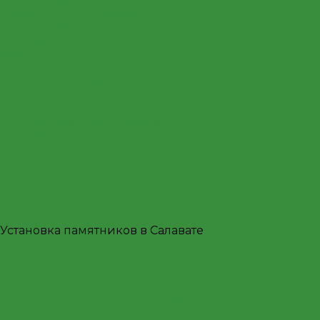
Цветное изображение на памятнике
Фото на стекле
Памятники в 3D
Антидождь для памятников
Демонтаж памятников
Портреты из композитного материала
Эпитафии
Мусульманские памятники
Фотокерамика на памятник
Памятники военным участникам СВО
Дорогие комплексы
Установка памятников
Установка памятников в Уфе и Республике
Башкортостан
Установка памятников в Туймазах
Установка памятников в Стерлитамаке
Установка памятников в Салавате
Установка памятников в Октябрьском
Установка памятников в Дюртюлях
Уход за могилой
Уход за могилой
Столы и лавочки на кладбище
Цоколя из гранита