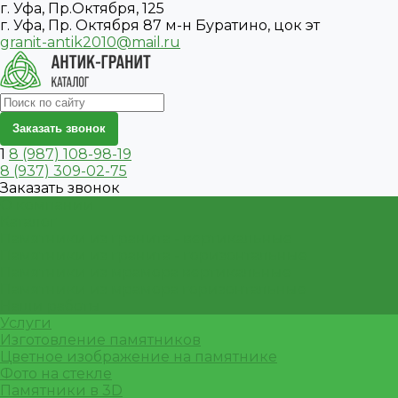
г. Уфа, Пр.Октября, 125
г. Уфа, Пр. Октября 87 м-н Буратино, цок эт
granit-antik2010@mail.ru
Заказать звонок
1
8 (987) 108-98-19
8 (937) 309-02-75
Заказать звонок
О компании
Каталог
Памятники из гранита - вертикальные
Памятники из гранита - горизонтальные
Памятники из мрамора вертикальные
Памятники из мрамора горизонтальные
Наши работы
Услуги
Изготовление памятников
Цветное изображение на памятнике
Фото на стекле
Памятники в 3D