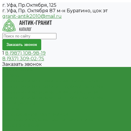
г. Уфа, Пр.Октября, 125
г. Уфа, Пр. Октября 87 м-н Буратино, цок эт
granit-antik2010@mail.ru
Заказать звонок
1
8 (987) 108-98-19
8 (937) 309-02-75
Заказать звонок
О компании
Каталог
Памятники из гранита - вертикальные
Памятники из гранита - горизонтальные
Памятники из мрамора вертикальные
Памятники из мрамора горизонтальные
Наши работы
Услуги
Изготовление памятников
Цветное изображение на памятнике
Фото на стекле
Памятники в 3D