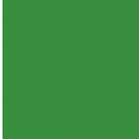
Цветное изображение на памятнике
Фото на стекле
Памятники в 3D
Антидождь для памятников
Демонтаж памятников
Портреты из композитного материала
Эпитафии
Мусульманские памятники
Фотокерамика на памятник
Памятники военным участникам СВО
Дорогие комплексы
Установка памятников
Установка памятников в Уфе и Республике Башкор
Установка памятников в Туймазах
Установка памятников в Стерлитамаке
Установка памятников в Салавате
Установка памятников в Октябрьском
Установка памятников в Дюртюлях
Уход за могилой
Уход за могилой
Столы и лавочки на кладбище
Цоколя из гранита
Ограда на кладбище
Цветник на могилу