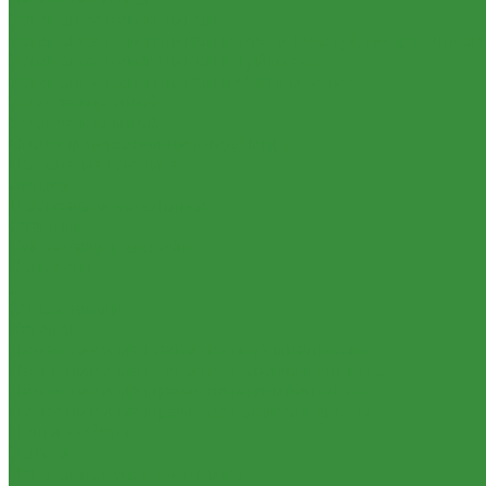
Установка памятников
Установка памятников в Уфе и Республике Башкор
Установка памятников в Туймазах
Установка памятников в Стерлитамаке
Уход за могилой
Уход за могилой
Столы и лавочки на кладбище
Цоколя из гранита
Акции
Доставка и установка
Отзывы
Как заказать онлайн
Контакты
...
О компании
Каталог
Памятники из гранита - вертикальные
Памятники из гранита - горизонтальные
Памятники из мрамора вертикальные
Памятники из мрамора горизонтальные
Наши работы
Услуги
Изготовление памятников