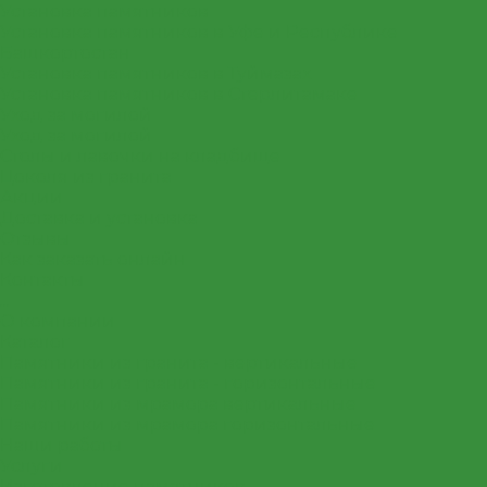
Установка памятников
Установка памятников в Уфе и Республике
Башкортостан
Установка памятников в Туймазах
Установка памятников в Стерлитамаке
Уход за могилой
Уход за могилой
Столы и лавочки на кладбище
Цоколя из гранита
Акции
Доставка и установка
Отзывы
Как заказать онлайн
Контакты
...
О компании
Каталог
Памятники из гранита - вертикальные
Памятники из гранита - горизонтальные
Памятники из мрамора вертикальные
Памятники из мрамора горизонтальные
Наши работы
Услуги
Изготовление памятников