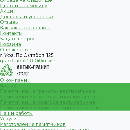
Ограда на кладбище
Цветник на могилу
Акции
Доставка и установка
Отзывы
Как заказать онлайн
Контакты
Задать вопрос
Корзина
Отложенные
г. Уфа, Пр.Октября, 125
granit-antik2010@mail.ru
О компании
Каталог
Памятники из гранита - вертикальные
Памятники из гранита - горизонтальные
Памятники из мрамора вертикальные
Памятники из мрамора горизонтальные
Наши работы
Услуги
Изготовление памятников
Цветное изображение на памятнике