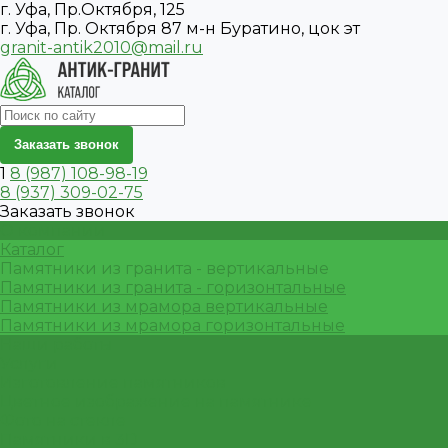
г. Уфа, Пр.Октября, 125
г. Уфа, Пр. Октября 87 м-н Буратино, цок эт
granit-antik2010@mail.ru
Заказать звонок
1
8 (987) 108-98-19
8 (937) 309-02-75
Заказать звонок
О компании
Каталог
Памятники из гранита - вертикальные
Памятники из гранита - горизонтальные
Памятники из мрамора вертикальные
Памятники из мрамора горизонтальные
Наши работы
Услуги
Изготовление памятников
Цветное изображение на памятнике
Фото на стекле
Памятники в 3D