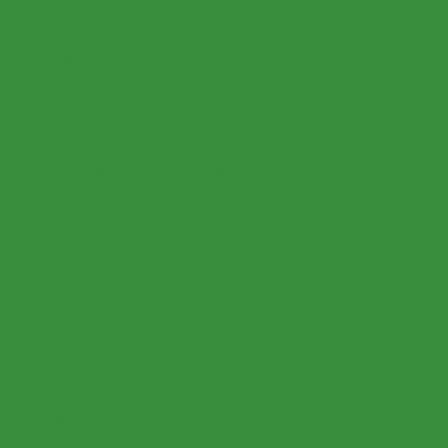
Цветное изображение на памятнике
Фото на стекле
Памятники в 3D
Антидождь для памятников
Демонтаж памятников
Портреты из композитного материала
Эпитафии
Мусульманские памятники
Фотокерамика на памятник
Памятники военным участникам СВО
Дорогие комплексы
Установка памятников
Установка памятников в Уфе и Республике
Башкортостан
Установка памятников в Туймазах
Установка памятников в Стерлитамаке
Установка памятников в Салавате
Установка памятников в Октябрьском
Установка памятников в Дюртюлях
Уход за могилой
Уход за могилой
Столы и лавочки на кладбище
Цоколя из гранита