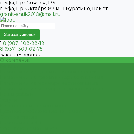
г. Уфа, Пр.Октября, 125
г. Уфа, Пр. Октября 87 м-н Буратино, цок эт
granit-antik2010@mail.ru
Заказать звонок
1
8 (987) 108-98-19
8 (937) 309-02-75
Заказать звонок
О компании
Каталог
Памятники из гранита - вертикальные
Памятники из гранита - горизонтальные
Памятники из мрамора вертикальные
Памятники из мрамора горизонтальные
Наши работы
Услуги
Изготовление памятников
Цветное изображение на памятнике
Фото на стекле
Памятники в 3D
Установка памятников