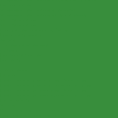
Установка памятников в Уфе и Республике
Башкортостан
Установка памятников в Туймазах
Установка памятников в Стерлитамаке
Уход за могилой
Уход за могилой
Столы и лавочки на кладбище
Цоколя из гранита
Акции
Доставка и установка
Отзывы
Как заказать онлайн
Контакты
...
О компании
Каталог
Памятники из гранита - вертикальные
Памятники из гранита - горизонтальные
Памятники из мрамора вертикальные
Памятники из мрамора горизонтальные
Наши работы
Услуги
Изготовление памятников
Цветное изображение на памятнике