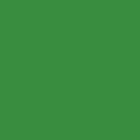
Фото на стекле
Памятники в 3D
Антидождь для памятников
Демонтаж памятников
Портреты из композитного материала
Эпитафии
Мусульманские памятники
Фотокерамика на памятник
Памятники военным участникам СВО
Дорогие комплексы
Установка памятников
Установка памятников в Уфе и Республике
Башкортостан
Установка памятников в Туймазах
Установка памятников в Стерлитамаке
Установка памятников в Салавате
Установка памятников в Октябрьском
Установка памятников в Дюртюлях
Уход за могилой
Уход за могилой
Столы и лавочки на кладбище
Цоколя из гранита
Ограда на кладбище
Цветник на могилу