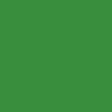
Цветное изображение на памятнике
Фото на стекле
Памятники в 3D
Антидождь для памятников
Демонтаж памятников
Портреты из композитного материала
Эпитафии
Мусульманские памятники
Фотокерамика на памятник
Памятники военным участникам СВО
Дорогие комплексы
Установка памятников
Установка памятников в Уфе и Республике
Башкортостан
Установка памятников в Туймазах
Установка памятников в Стерлитамаке
Установка памятников в Салавате
Установка памятников в Октябрьском
Установка памятников в Дюртюлях
Уход за могилой
Уход за могилой
Столы и лавочки на кладбище
Цоколя из гранита