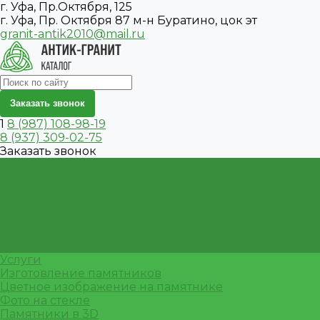
г. Уфа, Пр.Октября, 125
г. Уфа, Пр. Октября 87 м-н Буратино, цок эт
granit-antik2010@mail.ru
Заказать звонок
1
8 (987) 108-98-19
8 (937) 309-02-75
Заказать звонок
О компании
Каталог
Памятники из гранита - вертикальные
Памятники из гранита - горизонтальные
Памятники из мрамора вертикальные
Памятники из мрамора горизонтальные
Наши работы
Услуги
Изготовление памятников
Цветное изображение на памятнике
Фото на стекле
Памятники в 3D