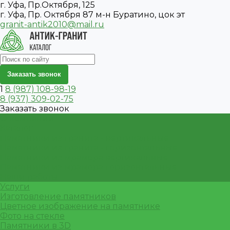
г. Уфа, Пр.Октября, 125
г. Уфа, Пр. Октября 87 м-н Буратино, цок эт
granit-antik2010@mail.ru
Заказать звонок
1
8 (987) 108-98-19
8 (937) 309-02-75
Заказать звонок
О компании
Каталог
Памятники из гранита - вертикальные
Памятники из гранита - горизонтальные
Памятники из мрамора вертикальные
Памятники из мрамора горизонтальные
Наши работы
Услуги
Изготовление памятников
Цветное изображение на памятнике
Фото на стекле
Памятники в 3D