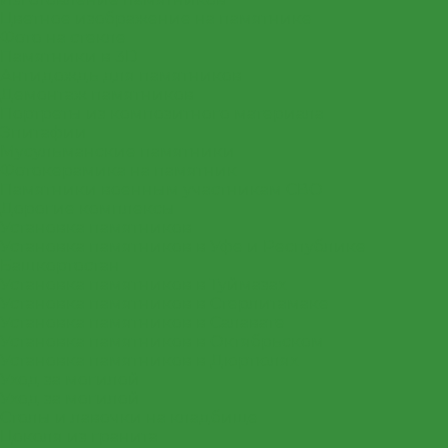
Цветное изображение на памятнике
Фото на стекле
Памятники в 3D
Антидождь для памятников
Демонтаж памятников
Портреты из композитного материала
Эпитафии
Мусульманские памятники
Фотокерамика на памятник
Памятники военным участникам СВО
Дорогие комплексы
Установка памятников
Установка памятников в Уфе и Республике
Башкортостан
Установка памятников в Туймазах
Установка памятников в Стерлитамаке
Установка памятников в Салавате
Установка памятников в Октябрьском
Установка памятников в Дюртюлях
Уход за могилой
Уход за могилой
Столы и лавочки на кладбище
Цоколя из гранита